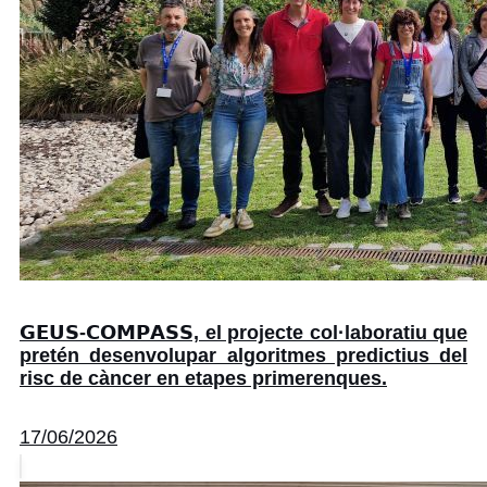
𝗚𝗘𝗨𝗦-𝗖𝗢𝗠𝗣𝗔𝗦𝗦, el projecte col·laboratiu que
pretén desenvolupar algoritmes predictius del
risc de càncer en etapes primerenques.
17/06/2026