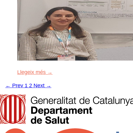
Llegeix més →
← Prev
1
2
Next →