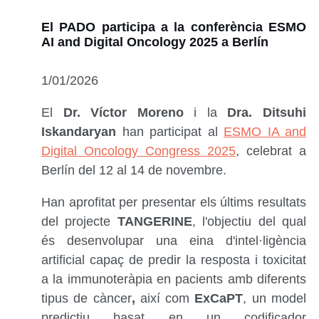
El PADO participa a la conferència ESMO
AI and Digital Oncology 2025 a Berlín
1/01/2026
El
Dr. Víctor Moreno
i la
Dra. Ditsuhi
Iskandaryan
han participat al
ESMO IA and
Digital Oncology Congress 2025
, celebrat a
Berlín del 12 al 14 de novembre.
Han aprofitat per presentar els últims resultats
del projecte
TANGERINE
, l'objectiu del qual
és desenvolupar una eina d'intel·ligència
artificial capaç de predir la resposta i toxicitat
a la immunoteràpia en pacients amb diferents
tipus de càncer
,
així com
ExCaPT
, un model
predictiu basat en un codificador