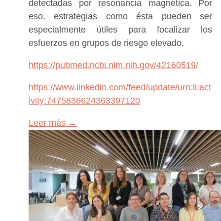
detectadas por resonancia magnética. Por
eso, estrategias como ésta pueden ser
especialmente útiles para focalizar los
esfuerzos en grupos de riesgo elevado.
https://pubmed.ncbi.nlm.nih.gov/42160519/
https://www.linkedin.com/feed/update/urn:li:act
ivity:7475836624363397120
Leer más →